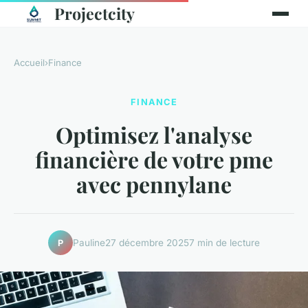
Projectcity
Accueil
›
Finance
FINANCE
Optimisez l'analyse
financière de votre pme
avec pennylane
Pauline
27 décembre 2025
7 min de lecture
P