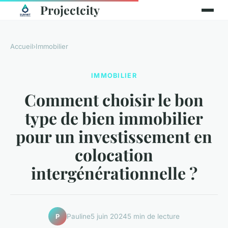
Projectcity
Accueil
›
Immobilier
IMMOBILIER
Comment choisir le bon
type de bien immobilier
pour un investissement en
colocation
intergénérationnelle ?
Pauline
5 juin 2024
5 min de lecture
P