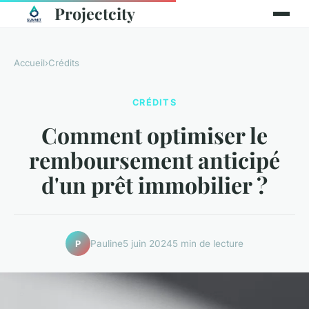
Projectcity
Accueil
›
Crédits
CRÉDITS
Comment optimiser le
remboursement anticipé
d'un prêt immobilier ?
Pauline
5 juin 2024
5 min de lecture
P